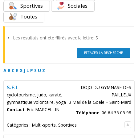
Sportives
Sociales
Toutes
Les résultats ont été filtrés avec la lettre: S
EFFACER LA RECHERCHE
A
B
C
E
G
J
L
P
S
U
Z
S.E.L
DOJO DU GYMNASE DES
cyclotourisme, judo, karaté,
PAILLEUX
gymnastique volontaire, yoga
3 Mail de la Goële – Saint-Mard
Contact
:
Eric
MARCELLIN
Téléphone
:
06 64 35 05 98
Catégories :
Multi-sports
,
Sportives