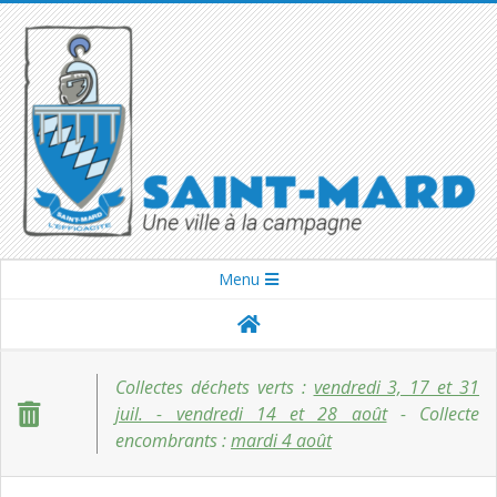
Skip
to
content
SAINT-
Secondary
Menu
Navigation
MARD
Menu
Collectes déchets verts :
vendredi 3, 17 et 31
juil. - vendredi 14 et 28 août
- Collecte
encombrants :
mardi 4 août