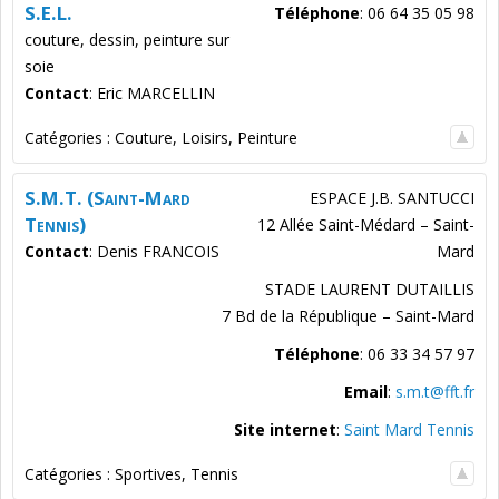
S.E.L.
Téléphone
:
06 64 35 05 98
couture, dessin, peinture sur
soie
Contact
:
Eric
MARCELLIN
Catégories :
Couture
,
Loisirs
,
Peinture
S.M.T. (Saint-Mard
ESPACE J.B. SANTUCCI
Tennis)
12 Allée Saint-Médard – Saint-
Contact
:
Denis
FRANCOIS
Mard
STADE LAURENT DUTAILLIS
7 Bd de la République – Saint-Mard
Téléphone
:
06 33 34 57 97
Email
:
s.m.t@fft.fr
Site internet
:
Saint Mard Tennis
Catégories :
Sportives
,
Tennis