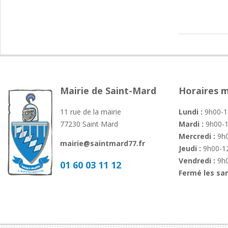
2019-
06-
28
Mairie de Saint-Mard
Horaires m
11 rue de la mairie
Lundi :
9h00-1
77230 Saint Mard
Mardi :
9h00-1
Mercredi :
9h0
mairie@saintmard77.fr
Jeudi :
9h00-12
Vendredi :
9h0
01 60 03 11 12
Fermé les sa