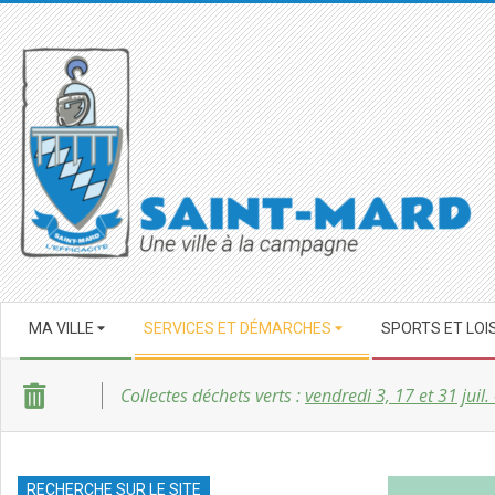
Skip
to
content
SAINT-
Secondary
MARD
MA VILLE
SERVICES ET DÉMARCHES
SPORTS ET LOI
Navigation
Menu
Collectes déchets verts :
vendredi 3, 17 et 31 juil.
RECHERCHE SUR LE SITE