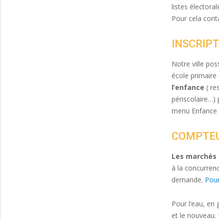
listes électoral
Pour cela conta
INSCRIPT
Notre ville po
école primaire 
l’enfance
( res
périscolaire…) 
menu Enfance et
COMPTEUR
Les marchés d
à la concurren
demande.
Pour
Pour l’eau, en g
et le nouveau. 