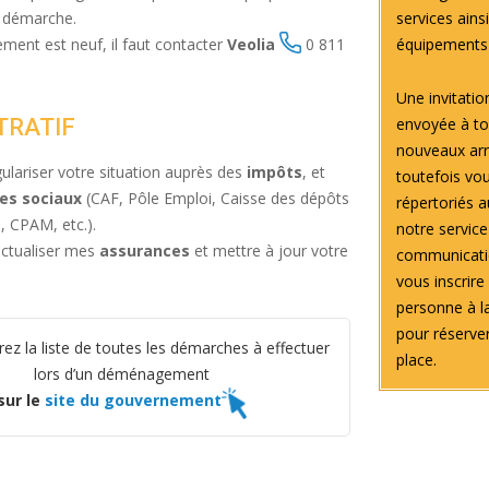
e démarche.
services ains
ment est neuf, il faut contacter
Veolia
0 811
équipements
Une invitatio
TRATIF
envoyée à to
nouveaux arri
ulariser votre situation auprès des
impôts
, et
toutefois vou
es sociaux
(CAF, Pôle Emploi, Caisse des dépôts
répertoriés 
s, CPAM, etc.).
notre service
ctualiser mes
assurances
et mettre à jour votre
communicatio
vous inscrire
personne à l
pour réserve
ez la liste de toutes les démarches à effectuer
place.
lors d’un déménagement
sur le
site du gouvernement