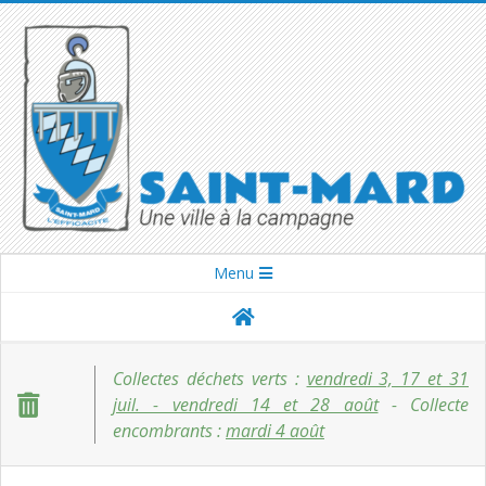
Skip
to
content
SAINT-
Secondary
Menu
Navigation
MARD
Menu
Collectes déchets verts :
vendredi 3, 17 et 31
juil. - vendredi 14 et 28 août
- Collecte
encombrants :
mardi 4 août