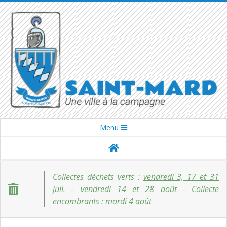
Skip
to
content
SAINT-
Secondary
Menu
Navigation
MARD
Menu
Collectes déchets verts :
vendredi 3, 17 et 31
juil. - vendredi 14 et 28 août
- Collecte
encombrants :
mardi 4 août