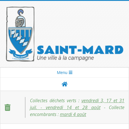
Skip
to
content
SAINT-
Secondary
Menu
Navigation
MARD
Menu
Collectes déchets verts :
vendredi 3, 17 et 31
juil. - vendredi 14 et 28 août
- Collecte
encombrants :
mardi 4 août