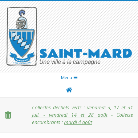
Skip
to
content
SAINT-
Secondary
Menu
Navigation
MARD
Menu
Collectes déchets verts :
vendredi 3, 17 et 31
juil. - vendredi 14 et 28 août
- Collecte
encombrants :
mardi 4 août