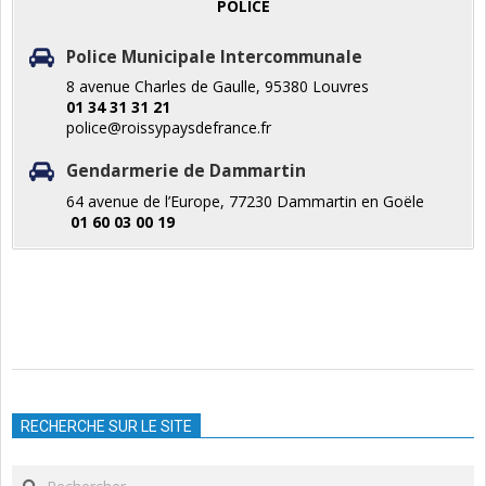
POLICE
Police Municipale Intercommunale
8 avenue Charles de Gaulle, 95380 Louvres
01 34 31 31 21
police@roissypaysdefrance.fr
Gendarmerie de Dammartin
64 avenue de l’Europe, 77230 Dammartin en Goële
01 60 03 00 19
2019-
06-
RECHERCHE SUR LE SITE
20
Search