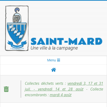
Skip
to
content
SAINT-
Secondary
Menu
Navigation
MARD
Menu
Collectes déchets verts :
vendredi 3, 17 et 31
juil. - vendredi 14 et 28 août
- Collecte
encombrants :
mardi 4 août