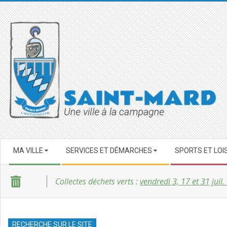
Skip
to
content
SAINT-
Secondary
MARD
MA VILLE
SERVICES ET DÉMARCHES
SPORTS ET LOI
Navigation
Menu
Collectes déchets verts :
vendredi 3, 17 et 31 juil.
RECHERCHE SUR LE SITE