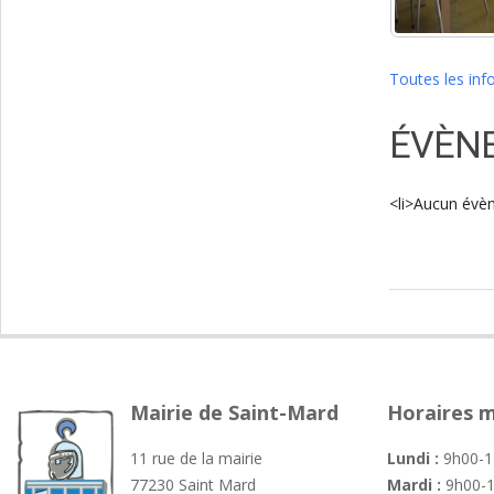
Toutes les inf
ÉVÈNE
<li>Aucun évè
2024-
02-
19
Mairie de Saint-Mard
Horaires m
11 rue de la mairie
Lundi :
9h00-1
77230 Saint Mard
Mardi :
9h00-1