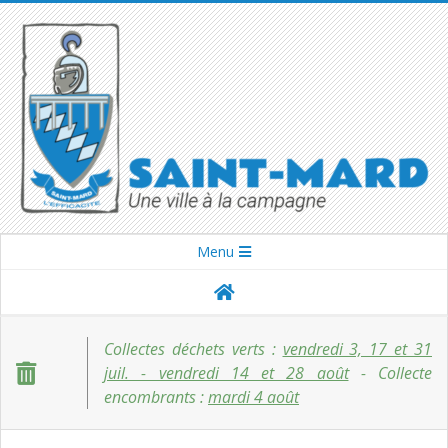
Skip
to
content
SAINT-
Secondary
Menu
Navigation
MARD
Menu
Collectes déchets verts :
vendredi 3, 17 et 31
juil. - vendredi 14 et 28 août
- Collecte
encombrants :
mardi 4 août