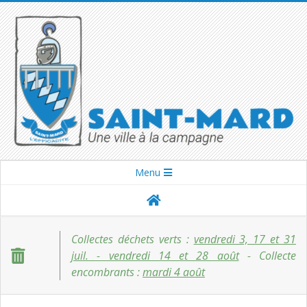
Skip
to
content
SAINT-
Secondary
Menu
Navigation
MARD
Menu
Collectes déchets verts :
vendredi 3, 17 et 31
juil. - vendredi 14 et 28 août
- Collecte
encombrants :
mardi 4 août