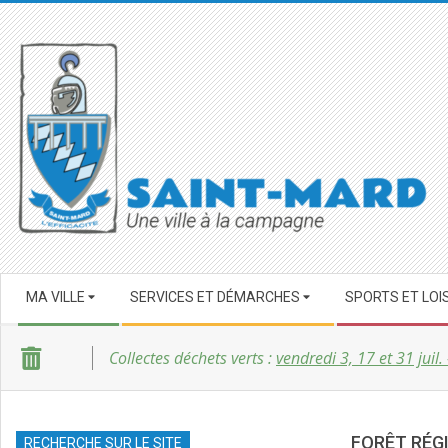
Skip
to
content
SAINT-
Secondary
MARD
MA VILLE
SERVICES ET DÉMARCHES
SPORTS ET LOI
Navigation
Menu
Collectes déchets verts :
vendredi 3, 17 et 31 juil.
FORÊT RÉG
RECHERCHE SUR LE SITE