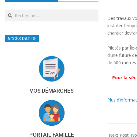
Search
Des travaux vo
installer l’emp
chantier devrai
ACCÈS RAPIDE
Pilotés par Îl
d’une future de
de 500 mètres l
Pour la sé
VOS DÉMARCHES
Plus d’informat
2024-
PORTAIL FAMILLE
06-
Next Post:
Nou