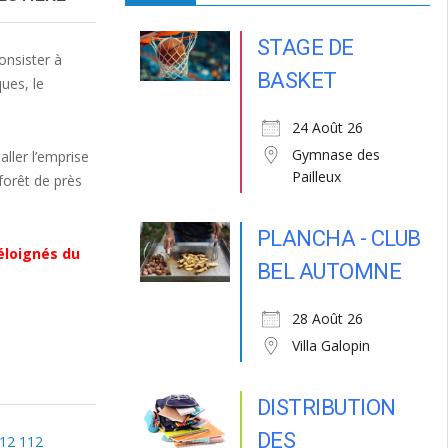
STAGE DE
onsister à
BASKET
ues, le
24 Août 26
Gymnase des
aller l’emprise
Pailleux
forêt de près
PLANCHA - CLUB
́loignés du
BEL AUTOMNE
28 Août 26
Villa Galopin
DISTRIBUTION
DES
112 112