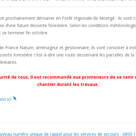
nt prochainement démarrer en Forêt régionale de Montgé : ils vont c
rise d’une future desserte forestière. Selon les conditions météorologiq
t se terminer fin octobre.
e-de-France Nature, aménageur et gestionnaire, ils vont consister à inst
sserte forestière c’est-à-dire une route desservant les parcelles de la 
inéaires.
curité de tous, il est recommandé aux promeneurs de se tenir e
chantier durant les travaux.
ion ici
veau numéro unique de rappel pour les services de secours : 0800 