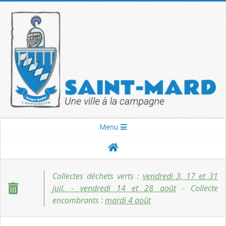
Skip
to
content
SAINT-
Secondary
Menu
Navigation
MARD
Menu
Collectes déchets verts :
vendredi 3, 17 et 31
juil. - vendredi 14 et 28 août
- Collecte
encombrants :
mardi 4 août