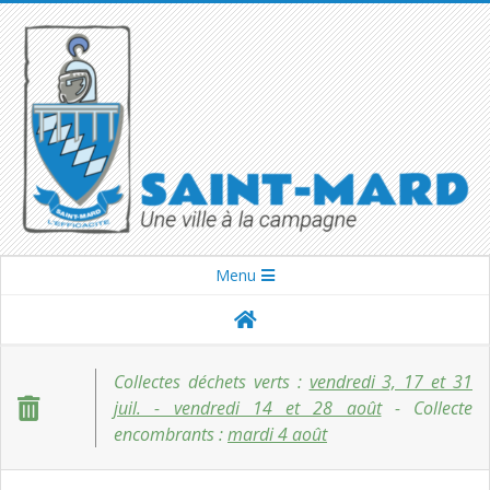
Skip
to
content
SAINT-
Secondary
Menu
Navigation
MARD
Menu
Collectes déchets verts :
vendredi 3, 17 et 31
juil. - vendredi 14 et 28 août
- Collecte
encombrants :
mardi 4 août