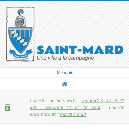
Skip
to
content
SAINT-
Secondary
Menu
Navigation
MARD
Menu
Collectes déchets verts :
vendredi 3, 17 et 31
juil. - vendredi 14 et 28 août
- Collecte
encombrants :
mardi 4 août