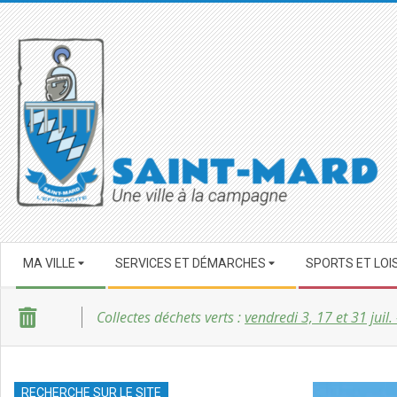
Skip
to
content
SAINT-
Secondary
MARD
MA VILLE
SERVICES ET DÉMARCHES
SPORTS ET LOI
Navigation
Menu
Collectes déchets verts :
vendredi 3, 17 et 31 juil.
RECHERCHE SUR LE SITE