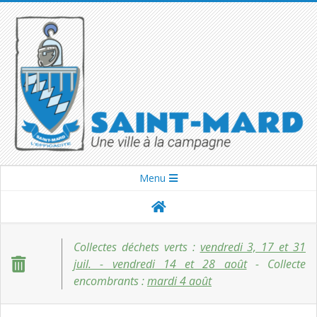
Skip
to
content
SAINT-
Secondary
Menu
Navigation
MARD
Menu
Collectes déchets verts :
vendredi 3, 17 et 31
juil. - vendredi 14 et 28 août
- Collecte
encombrants :
mardi 4 août