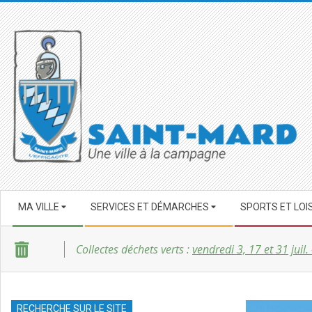
Skip
to
content
SAINT-
Secondary
MARD
MA VILLE
SERVICES ET DÉMARCHES
SPORTS ET LOI
Navigation
Menu
Collectes déchets verts :
vendredi 3, 17 et 31 juil.
RECHERCHE SUR LE SITE