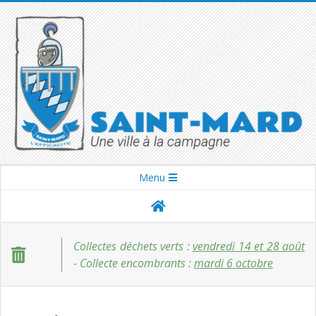
Skip
to
content
SAINT-
Secondary
Menu
Navigation
MARD
Menu
Collectes déchets verts :
vendredi 14 et 28 août
- Collecte encombrants :
mardi 6 octobre