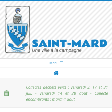
Skip
to
content
SAINT-
Secondary
Menu
Navigation
MARD
Menu
Collectes déchets verts :
vendredi 3, 17 et 31
juil. - vendredi 14 et 28 août
- Collecte
encombrants :
mardi 4 août