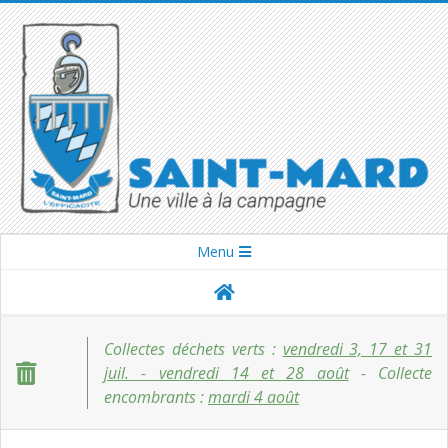
Skip
to
content
SAINT-
Secondary
Menu
Navigation
MARD
Menu
Collectes déchets verts :
vendredi 3, 17 et 31
juil. - vendredi 14 et 28 août
- Collecte
encombrants :
mardi 4 août