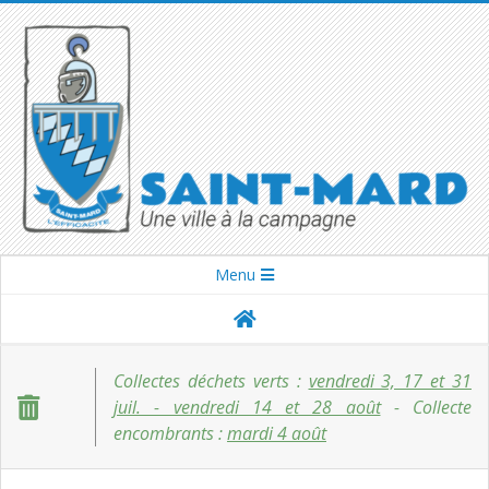
Skip
to
content
SAINT-
Secondary
Menu
Navigation
MARD
Menu
Collectes déchets verts :
vendredi 3, 17 et 31
juil. - vendredi 14 et 28 août
- Collecte
encombrants :
mardi 4 août