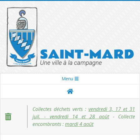
Skip
to
content
SAINT-
Secondary
Menu
Navigation
MARD
Menu
Collectes déchets verts :
vendredi 3, 17 et 31
juil. - vendredi 14 et 28 août
- Collecte
encombrants :
mardi 4 août